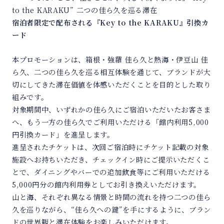
宿泊者限定で配布される『Key to the KARAKU』引換カ
ード
本プロモーションは、箱根・強羅 佳ら久と熱海・伊豆山 佳
ら久、二つの佳ら久を巡る相互体験を通じて、ブランドが大
切にしてきた滞在価値を体感いただくことを目的とした取り
組みです。
対象期間中、いずれかの佳ら久にご宿泊いただいたお客さま
へ、もう一方の佳ら久でご利用いただける「館内利用5,000
円引換カード」を進呈します。
進呈されたチケットは、次回ご宿泊時にチケット記載の対象
施設へお持ちいただき、チェックイン時にご提示いただくこ
とで、ダイニングやバーでの追加飲食等にご利用いただける
5,000円分の館内利用券としてお引き換えいただけます。
山と海、それぞれ異なる情景と時間の流れを持つ二つの佳ら
久を巡りながら、“佳ら久への鍵”を手にするように、ブラン
ドの世界観と滞在体験をお楽しみいただけます。