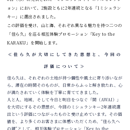
ョン」において、2施設ともに2年連続となる「1ミシュラン
キー」に選出されました。
この評価を受け、山と海、それぞれ異なる魅力を持つ二つの
「佳ら久」を巡る相互体験プロモーション「Key to the
KARAKU」を開始します。
≪佳ら久が大切にしてきた思想と、今回の
評価について≫
佳ら久は、それぞれの土地が持つ個性や風土に寄り添いなが
ら、滞在の時間そのものが、日常からふっと解き放たれ、心
が満たされていく体験を丁寧に育ててきました。
人と人、地域、そして今日と明日をつなぐ「間（AWAI）」
を大切にするその思想が、今回のミシュランキー2年連続選
出という評価につながったものと受け止めています。その価
値を、より多くのお客さまに体感いただくため、“佳ら久へ
の鍵”として、相互体験プロモーション「Key to the